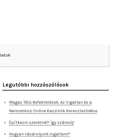
latok
Legutóbbi hozzászólások
Magas Tétű Befektetések: Az Ingatlan és a
Nemzetközi Online Kaszinók Kereszteződése
Építkezni szeretnél? Így számolj!
Hogyan vásároljunk ingatlant?