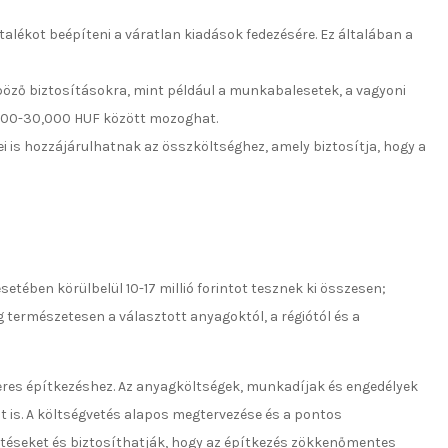
talékot beépíteni a váratlan kiadások fedezésére. Ez általában a
böző biztosításokra, mint például a munkabalesetek, a vagyoni
0,000-30,000 HUF között mozoghat.
gei is hozzájárulhatnak az összköltséghez, amely biztosítja, hogy a
etében körülbelül 10-17 millió forintot tesznek ki összesen;
 természetesen a választott anyagoktól, a régiótól és a
keres építkezéshez. Az anyagköltségek, munkadíjak és engedélyek
t is. A költségvetés alapos megtervezése és a pontos
etéseket és biztosíthatják, hogy az építkezés zökkenőmentes