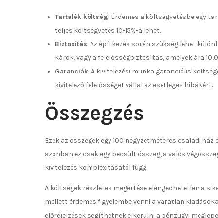
Tartalék költség
: Érdemes a költségvetésbe egy tar
teljes költségvetés 10-15%-a lehet.
Biztosítás
: Az építkezés során szükség lehet külön
károk, vagy a felelősségbiztosítás, amelyek ára 1
Garanciák
: A kivitelezési munka garanciális költsé
kivitelező felelősséget vállal az esetleges hibákért.
Összegzés
Ezek az összegek egy 100 négyzetméteres családi ház es
azonban ez csak egy becsült összeg, a valós végösszeg
kivitelezés komplexitásától függ.
A költségek részletes megértése elengedhetetlen a si
mellett érdemes figyelembe venni a váratlan kiadásoka
előrejelzések segíthetnek elkerülni a pénzügyi meglep