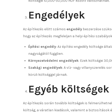
költségei 10,000-50,000 HUF között változhatnak.
Engedélyek
Az építkezés előtt számos
engedély
beszerzése szükség
hogy az építkezés megfeleljen a helyi építési szabályo
Építési engedély
: Az építési engedély költsége ált
nagyságától függően.
Környezetvédelmi engedélyek
: Ezek költségei 30
Szakági engedélyek
: A víz- vagy villanyszerelés
körüli költséggel járnak.
Egyéb költségek
Az építkezés során további költségek is felmerülhetnek
költség, a váratlan kiadások, valamint a biztosítások é