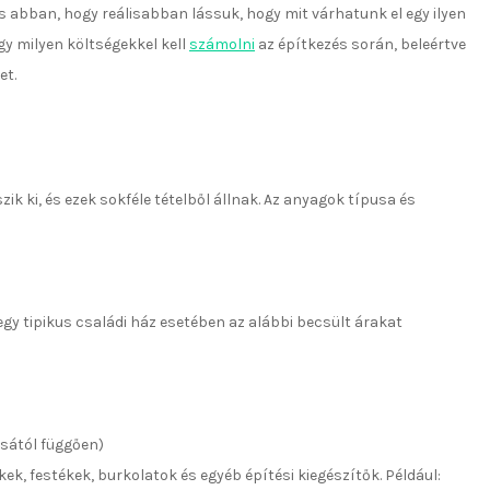
 abban, hogy reálisabban lássuk, hogy mit várhatunk el egy ilyen
gy milyen költségekkel kell
számolni
az építkezés során, beleértve
et.
zik ki, és ezek sokféle tételből állnak. Az anyagok típusa és
 egy tipikus családi ház esetében az alábbi becsült árakat
sától függően)
kek, festékek, burkolatok és egyéb építési kiegészítők. Például: