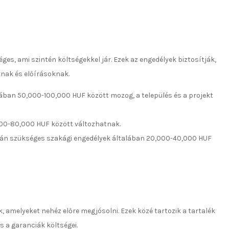
es, ami szintén költségekkel jár. Ezek az engedélyek biztosítják,
knak és előírásoknak.
alában 50,000-100,000 HUF között mozog, a település és a projekt
,000-80,000 HUF között változhatnak.
 során szükséges szakági engedélyek általában 20,000-40,000 HUF
, amelyeket nehéz előre megjósolni. Ezek közé tartozik a tartalék
s a garanciák költségei.