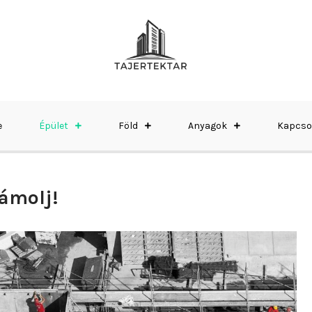
e
Épület
Föld
Anyagok
Kapcso
zámolj!