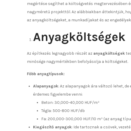
megértése segíthet a költségvetés megtervezésében és
nagyméretű projekttől. Az alábbiakban áttekintjük, ho
az anyagköltségeket, a munkadíjakat és az engedélyek
Anyagköltségek
Az építkezés legnagyobb részét az
anyagköltségek
tes
minősége nagymértékben befolyásolja a költségeket.
Főbb anyagtípusok:
Alapanyagok
: Az alapanyagok ára változó lehet, de
érdemes figyelembe venni:
Beton: 30,000-40,000 HUF/m³
Tégla: 500-800 HUF/db
Fa: 200,000-300,000 HUF/10 m³ (az anyag típu
Kiegészítő anyagok
: Ide tartoznak a csövek, vezeté