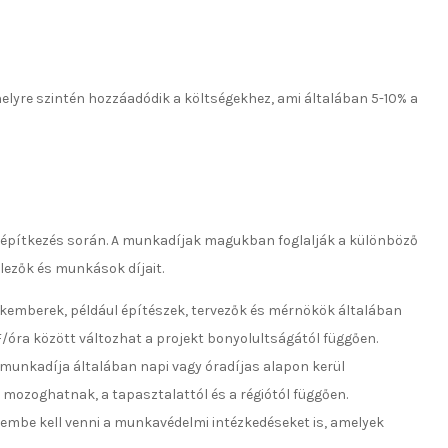
helyre szintén hozzáadódik a költségekhez, ami általában 5-10% a
z építkezés során. A munkadíjak magukban foglalják a különböző
lezők és munkások díjait.
akemberek, például építészek, tervezők és mérnökök általában
/óra között változhat a projekt bonyolultságától függően.
 munkadíja általában napi vagy óradíjas alapon kerül
mozoghatnak, a tapasztalattól és a régiótól függően.
elembe kell venni a munkavédelmi intézkedéseket is, amelyek