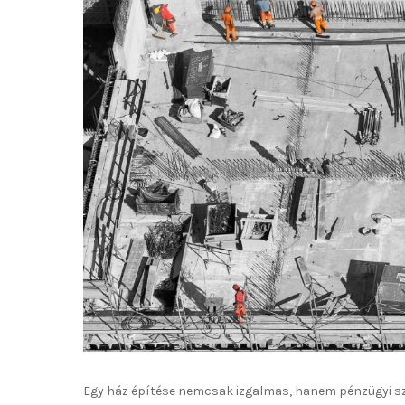
Egy ház építése nemcsak izgalmas, hanem pénzügyi sze