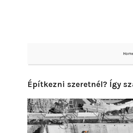
Skip
to
content
Hom
Építkezni szeretnél? Így s