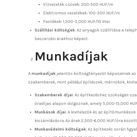
Vízvezeték csövek: 200-500 HUF/m
Elektromos vezetékek: 100-300 HUF/m
Festékek: 1,500-3,000 HUF/10 liter
Szállítási költségek
: Az anyagok szállítása a telep
beszerzési árakhoz képest.
Munkadíjak
A
munkadíjak
jelentős költségtényezőt képviselnek a
szakemberek, mint például építészek, mérnökök, kivite
Szakemberek díjai
: Az építkezéshez szükséges sz
óradíjas alapon dolgoznak, amely 5,000-15,000 HUF
Munkások díjai
: A kivitelezők és az építőmunkások
kiszámlázásra. Az árak 2,500-6,000 HUF/óra között 
Munkavédelmi költségek
: Az építkezés során figy